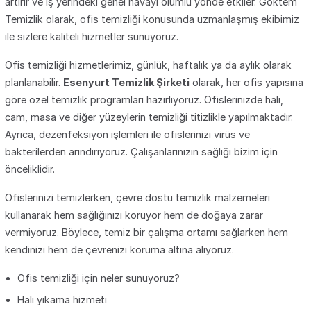
artırır ve iş yerindeki genel havayı olumlu yönde etkiler. Göktem
Temizlik olarak, ofis temizliği konusunda uzmanlaşmış ekibimiz
ile sizlere kaliteli hizmetler sunuyoruz.
Ofis temizliği hizmetlerimiz, günlük, haftalık ya da aylık olarak
planlanabilir.
Esenyurt Temizlik Şirketi
olarak, her ofis yapısına
göre özel temizlik programları hazırlıyoruz. Ofislerinizde halı,
cam, masa ve diğer yüzeylerin temizliği titizlikle yapılmaktadır.
Ayrıca, dezenfeksiyon işlemleri ile ofislerinizi virüs ve
bakterilerden arındırıyoruz. Çalışanlarınızın sağlığı bizim için
önceliklidir.
Ofislerinizi temizlerken, çevre dostu temizlik malzemeleri
kullanarak hem sağlığınızı koruyor hem de doğaya zarar
vermiyoruz. Böylece, temiz bir çalışma ortamı sağlarken hem
kendinizi hem de çevrenizi koruma altına alıyoruz.
Ofis temizliği için neler sunuyoruz?
Halı yıkama hizmeti