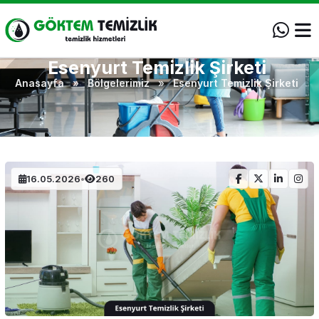
Esenyurt Temizlik Şirketi
Anasayfa
»
Bölgelerimiz
»
Esenyurt Temizlik Şirketi
16.05.2026
•
260