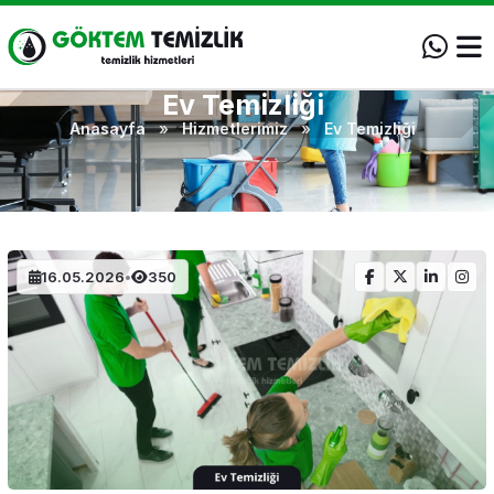
Ev Temizliği
Anasayfa
»
Hizmetlerimiz
»
Ev Temizliği
16.05.2026
•
350